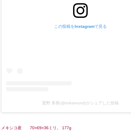
この投稿をInstagramで見る
鷲野 美香(@mikamond)がシェアした投稿
メキシコ産 70×69×36ミリ。 177g